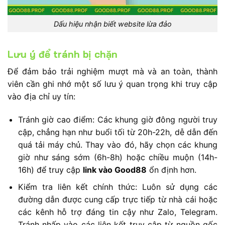
Dấu hiệu nhận biết website lừa đảo
Lưu ý để tránh bị chặn
Để đảm bảo trải nghiệm mượt mà và an toàn, thành
viên cần ghi nhớ một số lưu ý quan trọng khi truy cập
vào địa chỉ uy tín:
Tránh giờ cao điểm: Các khung giờ đông người truy
cập, chẳng hạn như buổi tối từ 20h-22h, dễ dẫn đến
quá tải máy chủ. Thay vào đó, hãy chọn các khung
giờ như sáng sớm (6h-8h) hoặc chiều muộn (14h-
16h) để truy cập
link vào Good88
ổn định hơn.
Kiểm tra liên kết chính thức: Luôn sử dụng các
đường dẫn được cung cấp trực tiếp từ nhà cái hoặc
các kênh hỗ trợ đáng tin cậy như Zalo, Telegram.
Tránh nhấp vào các liên kết truy cập từ nguồn gốc