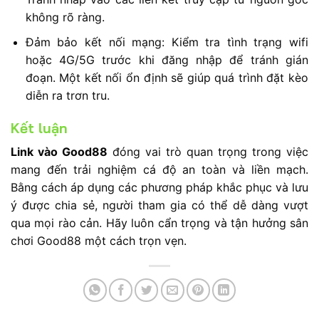
không rõ ràng.
Đảm bảo kết nối mạng: Kiểm tra tình trạng wifi
hoặc 4G/5G trước khi đăng nhập để tránh gián
đoạn. Một kết nối ổn định sẽ giúp quá trình đặt kèo
diễn ra trơn tru.
Kết luận
Link vào Good88
đóng vai trò quan trọng trong việc
mang đến trải nghiệm cá độ an toàn và liền mạch.
Bằng cách áp dụng các phương pháp khắc phục và lưu
ý được chia sẻ, người tham gia có thể dễ dàng vượt
qua mọi rào cản. Hãy luôn cẩn trọng và tận hưởng sân
chơi Good88 một cách trọn vẹn.