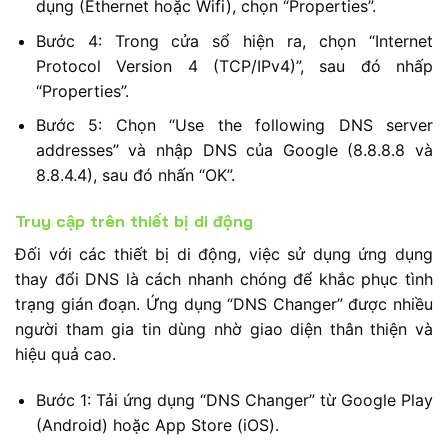
dụng (Ethernet hoặc Wifi), chọn “Properties”.
Bước 4: Trong cửa sổ hiện ra, chọn “Internet
Protocol Version 4 (TCP/IPv4)”, sau đó nhấp
“Properties”.
Bước 5: Chọn “Use the following DNS server
addresses” và nhập DNS của Google (8.8.8.8 và
8.8.4.4), sau đó nhấn “OK”.
Truy cập trên thiết bị di động
Đối với các thiết bị di động, việc sử dụng ứng dụng
thay đổi DNS là cách nhanh chóng để khắc phục tình
trạng gián đoạn. Ứng dụng “DNS Changer” được nhiều
người tham gia tin dùng nhờ giao diện thân thiện và
hiệu quả cao.
Bước 1: Tải ứng dụng “DNS Changer” từ Google Play
(Android) hoặc App Store (iOS).