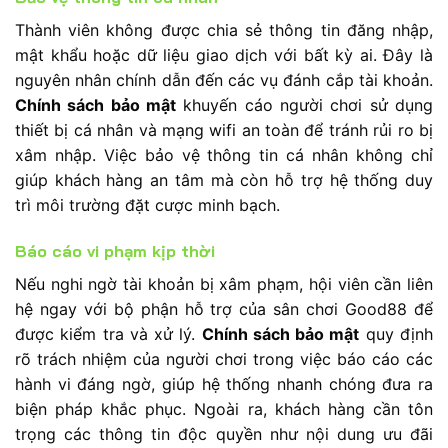
Thành viên không được chia sẻ thông tin đăng nhập,
mật khẩu hoặc dữ liệu giao dịch với bất kỳ ai. Đây là
nguyên nhân chính dẫn đến các vụ đánh cắp tài khoản.
Chính sách bảo mật
khuyến cáo người chơi sử dụng
thiết bị cá nhân và mạng wifi an toàn để tránh rủi ro bị
xâm nhập. Việc bảo vệ thông tin cá nhân không chỉ
giúp khách hàng an tâm mà còn hỗ trợ hệ thống duy
trì môi trường đặt cược minh bạch.
Báo cáo vi phạm kịp thời
Nếu nghi ngờ tài khoản bị xâm phạm, hội viên cần liên
hệ ngay với bộ phận hỗ trợ của sân chơi Good88 để
được kiểm tra và xử lý.
Chính sách bảo mật
quy định
rõ trách nhiệm của người chơi trong việc báo cáo các
hành vi đáng ngờ, giúp hệ thống nhanh chóng đưa ra
biện pháp khắc phục. Ngoài ra, khách hàng cần tôn
trọng các thông tin độc quyền như nội dung ưu đãi