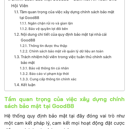
Hội Viên
Tầm quan trọng của việc xây dựng chính sách bảo mật
tại Good88
Ngăn chặn rủi ro và gian lận
Bảo vệ quyền lợi đôi bên
Nội dung chi tiết của quy định bảo mật tại nhà cái
Good88
Thông tin được thu thập
Chính sách bảo mật về quản lý dữ liệu an toàn
Trách nhiệm hội viên trong việc tuân thủ chính sách
bảo mật
Bảo vệ thông tin cá nhân
Báo cáo vi phạm kịp thời
Cung cấp thông tin chính xác
Kết luận
Tầm quan trọng của việc xây dựng chính
sách bảo mật tại Good88
Hệ thống quy định bảo mật tại đây đóng vai trò như
một cam kết pháp lý, cam kết mọi hoạt động đặt cược