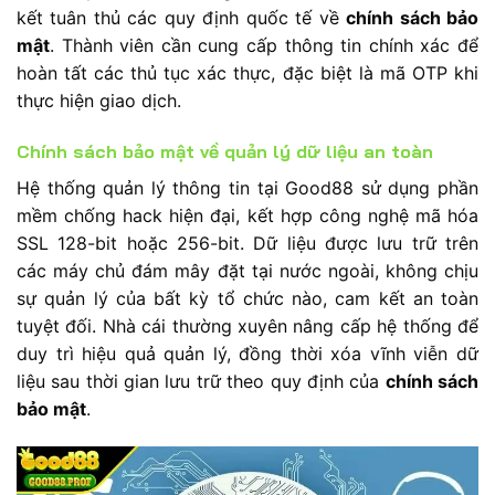
kết tuân thủ các quy định quốc tế về
chính sách bảo
mật
. Thành viên cần cung cấp thông tin chính xác để
hoàn tất các thủ tục xác thực, đặc biệt là mã OTP khi
thực hiện giao dịch.
Chính sách bảo mật về quản lý dữ liệu an toàn
Hệ thống quản lý thông tin tại Good88 sử dụng phần
mềm chống hack hiện đại, kết hợp công nghệ mã hóa
SSL 128-bit hoặc 256-bit. Dữ liệu được lưu trữ trên
các máy chủ đám mây đặt tại nước ngoài, không chịu
sự quản lý của bất kỳ tổ chức nào, cam kết an toàn
tuyệt đối. Nhà cái thường xuyên nâng cấp hệ thống để
duy trì hiệu quả quản lý, đồng thời xóa vĩnh viễn dữ
liệu sau thời gian lưu trữ theo quy định của
chính sách
bảo mật
.