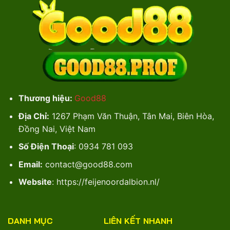
Thương hiệu:
Good88
Địa Chỉ:
1267 Phạm Văn Thuận, Tân Mai, Biên Hòa,
Đồng Nai, Việt Nam
Số Điện Thoại
: 0934 781 093
Email:
contact@good88.com
Website
:
https://feijenoordalbion.nl/
DANH MỤC
LIÊN KẾT NHANH