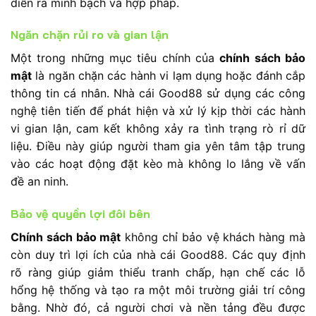
diễn ra minh bạch và hợp pháp.
Ngăn chặn rủi ro và gian lận
Một trong những mục tiêu chính của
chính sách bảo
mật
là ngăn chặn các hành vi lạm dụng hoặc đánh cắp
thông tin cá nhân. Nhà cái Good88 sử dụng các công
nghệ tiên tiến để phát hiện và xử lý kịp thời các hành
vi gian lận, cam kết không xảy ra tình trạng rò rỉ dữ
liệu. Điều này giúp người tham gia yên tâm tập trung
vào các hoạt động đặt kèo mà không lo lắng về vấn
đề an ninh.
Bảo vệ quyền lợi đôi bên
Chính sách bảo mật
không chỉ bảo vệ khách hàng mà
còn duy trì lợi ích của nhà cái Good88. Các quy định
rõ ràng giúp giảm thiểu tranh chấp, hạn chế các lỗ
hổng hệ thống và tạo ra một môi trường giải trí công
bằng. Nhờ đó, cả người chơi và nền tảng đều được