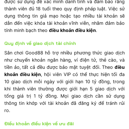
được sử dụng để xác minh danh tính và đảm bảo rằng
thành viên đủ 18 tuổi theo quy định pháp luật. Việc sử
dụng thông tin giả mạo hoặc tạo nhiều tài khoản sẽ
dẫn đến việc khóa tài khoản vĩnh viễn, nhằm đảm bảo
tính minh bạch theo
điều khoản điều kiện
.
Quy định về giao dịch tài chính
Sân chơi Good88 hỗ trợ nhiều phương thức giao dịch
như chuyển khoản ngân hàng, ví điện tử, thẻ cào, và
tiền ảo, tất cả đều được bảo mật tuyệt đối. Theo
điều
khoản điều kiện
, hội viên VIP có thể thực hiện tối đa
10 giao dịch mỗi ngày với giới hạn 10 tỷ đồng, trong
khi thành viên thường được giới hạn 5 giao dịch với
tổng giá trị 1 tỷ đồng. Mọi giao dịch cần sử dụng
thông tin khớp với tài khoản đã đăng ký để tránh rủi
ro.
Điều khoản điều kiện về ưu đãi