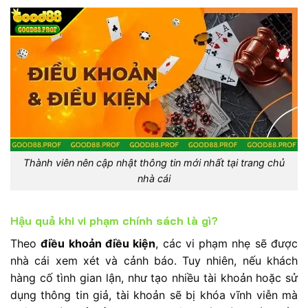
Thành viên nên cập nhật thông tin mới nhất tại trang chủ
nhà cái
Hậu quả khi vi phạm chính sách là gì?
Theo
điều khoản điều kiện
, các vi phạm nhẹ sẽ được
nhà cái xem xét và cảnh báo. Tuy nhiên, nếu khách
hàng cố tình gian lận, như tạo nhiều tài khoản hoặc sử
dụng thông tin giả, tài khoản sẽ bị khóa vĩnh viễn mà