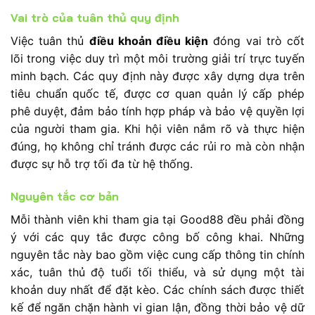
Vai trò của tuân thủ quy định
Việc tuân thủ
điều khoản điều kiện
đóng vai trò cốt
lõi trong việc duy trì một môi trường giải trí trực tuyến
minh bạch. Các quy định này được xây dựng dựa trên
tiêu chuẩn quốc tế, được cơ quan quản lý cấp phép
phê duyệt, đảm bảo tính hợp pháp và bảo vệ quyền lợi
của người tham gia. Khi hội viên nắm rõ và thực hiện
đúng, họ không chỉ tránh được các rủi ro mà còn nhận
được sự hỗ trợ tối đa từ hệ thống.
Nguyên tắc cơ bản
Mỗi thành viên khi tham gia tại Good88 đều phải đồng
ý với các quy tắc được công bố công khai. Những
nguyên tắc này bao gồm việc cung cấp thông tin chính
xác, tuân thủ độ tuổi tối thiểu, và sử dụng một tài
khoản duy nhất để đặt kèo. Các chính sách được thiết
kế để ngăn chặn hành vi gian lận, đồng thời bảo vệ dữ