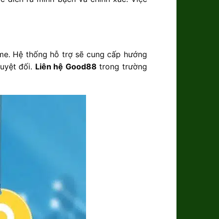
ame. Hệ thống hỗ trợ sẽ cung cấp hướng
tuyệt đối.
Liên hệ Good88
trong trường