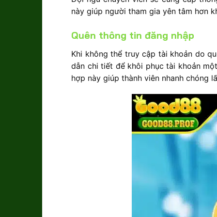
này giúp người tham gia yên tâm hơn khi
Quên thông tin đăng nhập
Khi không thể truy cập tài khoản do q
dẫn chi tiết để khôi phục tài khoản m
hợp này giúp thành viên nhanh chóng lấ