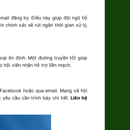
email đăng ký. Điều này giúp đội ngũ hỗ
in chính xác sẽ rút ngắn thời gian xử lý,
hoại ổn định. Một đường truyền tốt giúp
p hội viên nhận hỗ trợ liền mạch.
 Facebook hoặc qua email. Mạng xã hội
 yêu cầu cần trình bày chi tiết.
Liên hệ