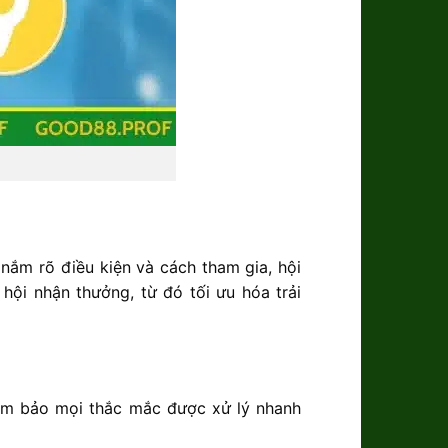
 nắm rõ điều kiện và cách tham gia, hội
hội nhận thưởng, từ đó tối ưu hóa trải
ảm bảo mọi thắc mắc được xử lý nhanh