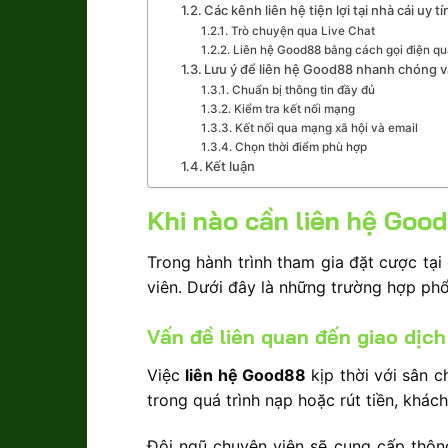
Các kênh liên hệ tiện lợi tại nhà cái uy tí
Trò chuyện qua Live Chat
Liên hệ Good88 bằng cách gọi điện qu
Lưu ý để liên hệ Good88 nhanh chóng v
Chuẩn bị thông tin đầy đủ
Kiểm tra kết nối mạng
Kết nối qua mạng xã hội và email
Chọn thời điểm phù hợp
Kết luận
Khi nào cần liên hệ Goo
Trong hành trình tham gia đặt cược tại
viên. Dưới đây là những trường hợp phổ 
Vấn đề liên quan đến giao dịch
Việc
liên hệ Good88
kịp thời với sân c
trong quá trình nạp hoặc rút tiền, khác
Đội ngũ chuyên viên sẽ cung cấp thông