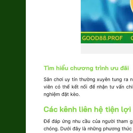
Tìm hiểu chương trình ưu đãi
Sân chơi uy tín thường xuyên tung ra n
viên có thể kết nối để nhận tư vấn chi
nghiệm đặt kèo.
Các kênh liên hệ tiện lợi 
Để đáp ứng nhu cầu của người tham g
chóng. Dưới đây là những phương thức 