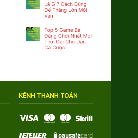
Là Gì? Cách Dùng
ân cược thoải mái lựa chọn theo chiến
Để Thắng Lớn Mỗi
Ván
 có căn cứ để đặt cược chính xác hơn.
Top 5 Game Bài
Đáng Chơi Nhất Mọi
Thời Đại Cho Dân
i các giải đấu đình đám như NBA (Mỹ),
Cá Cược
mỗi tuần. Điểm đặc biệt của cá cược
 đội ghi điểm đầu tiên.
o Good88
chắc chắn sẽ khiến bạn mê
iều sự kiện quốc tế khác.
KÊNH THANH TOÁN
từng tay vợt. Hệ thống cập nhật bảng
lựa chọn chính xác.