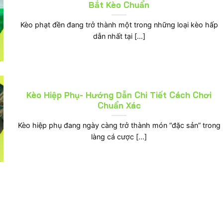
Bắt Kèo Chuẩn
thể thao Good88
chính là hệ thống dữ liệu trực tiếp – cập
i ra, tốc độ xử lý giao dịch nhanh chóng, nạp rút siêu tốc
Kèo phạt đền đang trở thành một trong những loại kèo hấp
dẫn nhất tại [...]
n sàng hỗ trợ 24/7, mang lại cảm giác an tâm và chuyên ng
ìm thấy sân chơi phù hợp tại đây. Không đơn thuần là một 
h.
Kèo Hiệp Phụ- Hướng Dẫn Chi Tiết Cách Chơi
Chuẩn Xác
Kèo hiệp phụ đang ngày càng trở thành món “đặc sản” trong
làng cá cược [...]