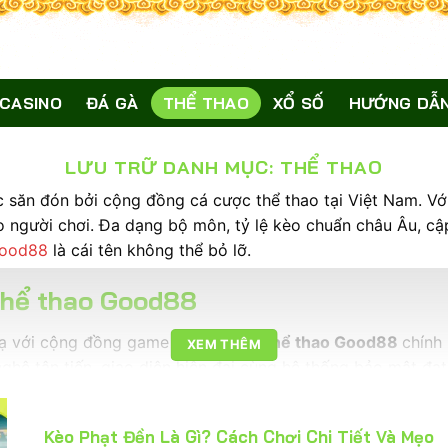
CASINO
ĐÁ GÀ
THỂ THAO
XỔ SỐ
HƯỚNG DẪ
LƯU TRỮ DANH MỤC:
THỂ THAO
 săn đón bởi cộng đồng cá cược thể thao tại Việt Nam. Với
 người chơi. Đa dạng bộ môn, tỷ lệ kèo chuẩn châu Âu, cập
ood88
là cái tên không thể bỏ lỡ.
 thể thao Good88
lạ với cộng đồng game thủ Việt, và
thể thao Good88
chính
XEM THÊM
 nghệ tân tiến, giao diện hiện đại cùng hệ thống bảo mật đ
ng. Điểm mạnh của nền tảng nằm ở sự đa dạng về bộ môn th
èo từ kèo châu Âu, châu Á đến tài xỉu, tỷ số chính xác.
Kèo Phạt Đền Là Gì? Cách Chơi Chi Tiết Và Mẹo