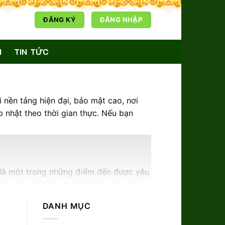
ĐĂNG KÝ
ĐĂNG NHẬP
N
TIN TỨC
 nền tảng hiện đại, bảo mật cao, nơi
 nhật theo thời gian thực. Nếu bạn
 là một trong những điểm đến được yêu
ạt chuẩn quốc tế, nhanh chóng xây dựng
ể thao như bóng đá, bóng rổ, tennis,
DANH MỤC