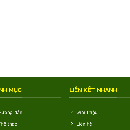
 kèo tài xỉu, kèo tỷ số, kèo phạt góc… tạo điều kiện cho d
hân tích trận đấu, số liệu, đội hình ra sân giúp người chơi
ộng bởi tính chiến thuật cao và biến hóa không ngừng. Vớ
ng Quốc), người chơi có thể theo dõi hàng trăm trận đấu 
g điểm, cược theo quarter, cược chênh lệch điểm đến cược
h và những cú đánh đẹp mắt, cá cược quần vợt tại t
hể tha
 với các giải đấu danh giá như ATP, WTA, Grand Slam và nh
NH MỤC
LIÊN KẾT NHANH
là cách đặt kèo thiên về phân tích phong độ cá nhân của 
 đầu một cách chi tiết, tạo điều kiện để người chơi đưa ra 
Hướng dẫn
Giới thiệu
Thể thao
Liên hệ