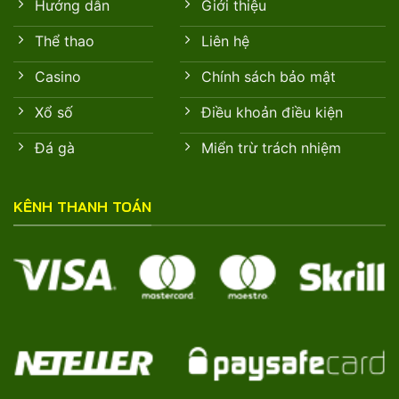
Hướng dẫn
Giới thiệu
Thể thao
Liên hệ
Casino
Chính sách bảo mật
Xổ số
Điều khoản điều kiện
Đá gà
Miển trừ trách nhiệm
KÊNH THANH TOÁN