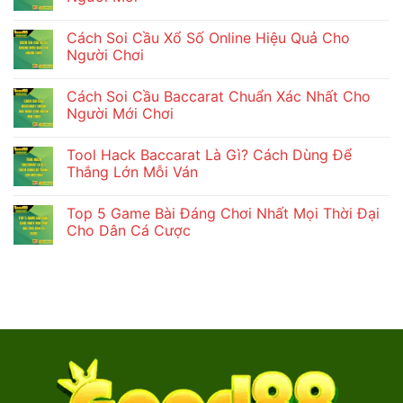
Cách Soi Cầu Xổ Số Online Hiệu Quả Cho
Người Chơi
Cách Soi Cầu Baccarat Chuẩn Xác Nhất Cho
Người Mới Chơi
Tool Hack Baccarat Là Gì? Cách Dùng Để
Thắng Lớn Mỗi Ván
Top 5 Game Bài Đáng Chơi Nhất Mọi Thời Đại
Cho Dân Cá Cược