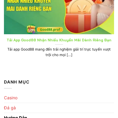
Tải App Good88 Nhận Nhiều Khuyến Mãi Dành Riêng Bạn
Tải app Good88 mang đến trải nghiệm giải trí trực tuyến vượt
trội cho mọi [...]
DANH MỤC
Casino
Đá gà
Hướng Dẫn