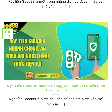
Rút tiền Good88 là một trong những dịch vụ được nhiều bet
thủ yêu thích [...]
04
Th5
Nạp Tiền Good88 Nhanh Chóng, An Toàn Với Nhiều Hình
Thức Tiện Lợi
Nạp tiền Good88 là bước đầu tiên để anh em bước vào thế
giới giải [...]