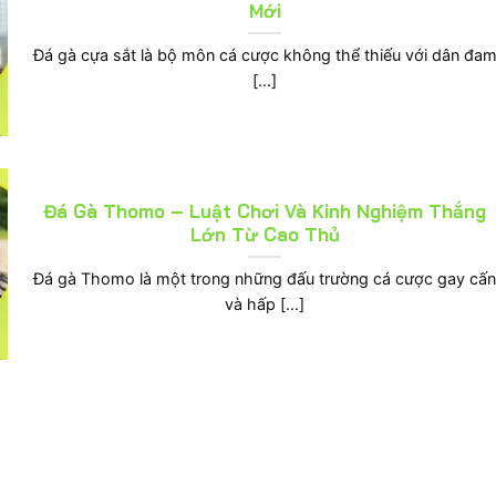
Mới
người chơi theo dõi trận đấu, từ đó đưa ra quyết định đặt 
Đá gà cựa sắt là bộ môn cá cược không thể thiếu với dân đa
 thể thao, là một sự lựa chọn hoàn hảo, mang lại cho bạn 
[...]
Hãy bắt đầu ngay để khám phá thêm những điều thú vị từ thế
Đá Gà Thomo – Luật Chơi Và Kinh Nghiệm Thắng
Lớn Từ Cao Thủ
Đá gà Thomo là một trong những đấu trường cá cược gay cấ
và hấp [...]