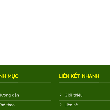
ng chi tiết nhỏ của trận đấu.
tham gia từ bất kỳ đâu mà còn mang đến cảm giác như thật
 và đặt mọi lúc, mọi nơi. Sự kết hợp giữa công nghệ và cá 
 và dễ dàng hơn bao giờ hết.
cao cấp và chuyên nghiệp, game đá gà VIP là sự lựa chọn l
những trận đấu đỉnh cao và đầy kịch tính. Đặc biệt, người
 nhiều phần thưởng hấp dẫn.
NH MỤC
LIÊN KẾT NHANH
 đấu của những con chiến mạnh mẽ, người chơi cũng có thể t
ụ, cược chéo và những phần thưởng theo từng vòng đấu.
Hướng dẫn
Giới thiệu
Thể thao
Liên hệ