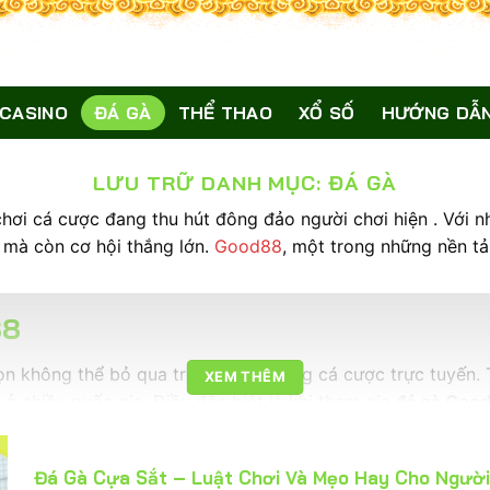
CASINO
ĐÁ GÀ
THỂ THAO
XỔ SỐ
HƯỚNG DẪ
LƯU TRỮ DANH MỤC:
ĐÁ GÀ
chơi cá cược đang thu hút đông đảo người chơi hiện . Với nh
 mà còn cơ hội thắng lớn.
Good88
, một trong những nền tả
88
ọn không thể bỏ qua trong cộng đồng cá cược trực tuyến.
XEM THÊM
 ở nhiều quốc gia. Điều đặc biệt là khi tham gia
đá gà Goo
t cược và dự đoán kết quả một cách dễ dàng, giúp gia tăng
Đá Gà Cựa Sắt – Luật Chơi Và Mẹo Hay Cho Người
y trình rõ ràng, từ việc chọn lựa gà đến cách thức tổ chức