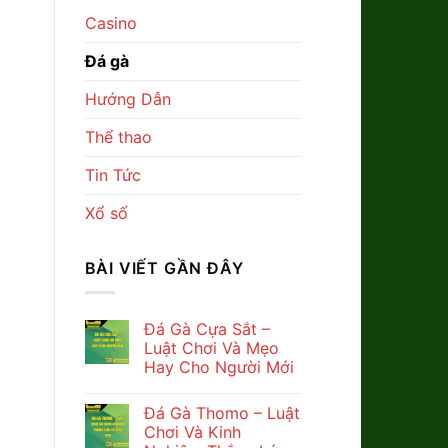
cược chính xác.
Casino
m
không chỉ niềm vui mà còn cơ hội kiếm
Đá gà
 giới cá cược đá gà.
Hướng Dẫn
Thể thao
Tin Tức
Xổ số
n
BÀI VIẾT GẦN ĐÂY
Đá Gà Cựa Sắt –
Luật Chơi Và Mẹo
Hay Cho Người Mới
Đá Gà Thomo – Luật
Chơi Và Kinh