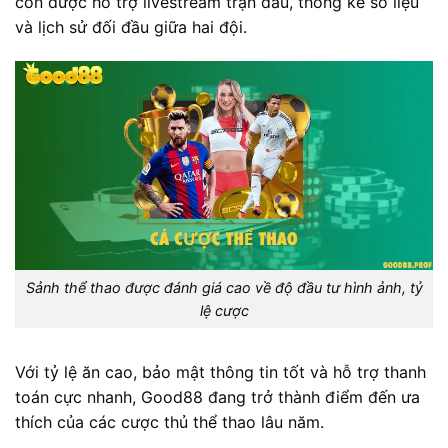
còn được hỗ trợ livestream trận đấu, thống kê số liệu
và lịch sử đối đầu giữa hai đội.
Sảnh thể thao được đánh giá cao về độ đầu tư hình ảnh, tỷ
lệ cược
Với tỷ lệ ăn cao, bảo mật thông tin tốt và hỗ trợ thanh
toán cực nhanh, Good88 đang trở thành điểm đến ưa
thích của các cược thủ thể thao lâu năm.