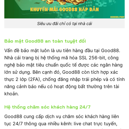
Siêu ưu đãi chỉ có tại nhà cái
Bảo mật Good88 an toàn tuyệt đối
Vấn đề bảo mật luôn là ưu tiên hàng đầu tại Good88.
Nhà cái trang bị hệ thống mã hóa SSL 256-bit, công
nghệ bảo mật tiêu chuẩn quốc tế được các ngân hàng
lớn sử dụng. Bên cạnh đó, Good88 còn tích hợp xác
thực 2 lớp (2FA), chống đăng nhập trái phép và có tính
năng cảnh báo nếu có hoạt động bất thường trên tài
khoản.
Hệ thống chăm sóc khách hàng 24/7
Good88 cung cấp dịch vụ chăm sóc khách hàng liên
tục 24/7 thông qua nhiều kênh: live chat trực tuyến,