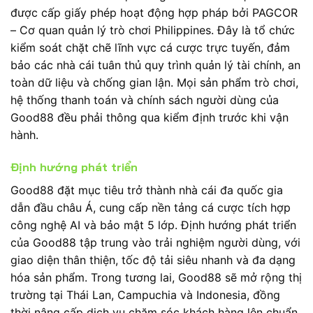
được cấp giấy phép hoạt động hợp pháp bởi PAGCOR
– Cơ quan quản lý trò chơi Philippines. Đây là tổ chức
kiểm soát chặt chẽ lĩnh vực cá cược trực tuyến, đảm
bảo các nhà cái tuân thủ quy trình quản lý tài chính, an
toàn dữ liệu và chống gian lận. Mọi sản phẩm trò chơi,
hệ thống thanh toán và chính sách người dùng của
Good88 đều phải thông qua kiểm định trước khi vận
hành.
Định hướng phát triển
Good88 đặt mục tiêu trở thành nhà cái đa quốc gia
dẫn đầu châu Á, cung cấp nền tảng cá cược tích hợp
công nghệ AI và bảo mật 5 lớp. Định hướng phát triển
của Good88 tập trung vào trải nghiệm người dùng, với
giao diện thân thiện, tốc độ tải siêu nhanh và đa dạng
hóa sản phẩm. Trong tương lai, Good88 sẽ mở rộng thị
trường tại Thái Lan, Campuchia và Indonesia, đồng
thời nâng cấp dịch vụ chăm sóc khách hàng lên chuẩn