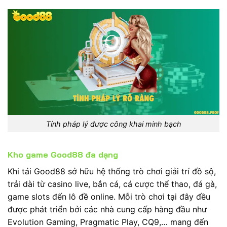
Tính pháp lý được công khai minh bạch
Kho game Good88 đa dạng
Khi tải Good88 sở hữu hệ thống trò chơi giải trí đồ sộ,
trải dài từ casino live, bắn cá, cá cược thể thao, đá gà,
game slots đến lô đề online. Mỗi trò chơi tại đây đều
được phát triển bởi các nhà cung cấp hàng đầu như
Evolution Gaming, Pragmatic Play, CQ9,… mang đến