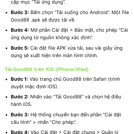
cập mục “Tải ứng dụng”.
Bước 3:
Bấm chọn “Tải xuống cho Android”. Một file
Good88 .apk sẽ được tải về.
Bước 4:
Mở phần Cài đặt > Bảo mật, cho phép “Cài
ứng dụng từ nguồn không xác định”.
Bước 5:
Cài đặt file APK vừa tải, sau vài giây ứng
dụng sẽ xuất hiện trên màn hình chính.
Tải Good88 trên iOS (iPhone/iPad)
Bước 1:
Vào trang chủ Good88 trên Safari (trình
duyệt mặc định iOS).
Bước 2:
Nhấn vào “Tải Good88” và chọn hệ điều
hành iOS.
Bước 3:
Hệ thống chuyển bạn đến phần “Cài đặt
cấu hình” > nhấn “Cho phép”.
Bước 4:
Vào Cài đặt > Cài đặt chung > Quản lý