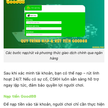
Các bước nạp/rút và phương thức giao dịch chính qua ngân
hàng
Sau khi xác minh tài khoản, bạn có thể nạp – rút linh
hoạt 24/7. Nếu có sự cố, CSKH luôn sẵn sàng hỗ trợ
ngay lập tức, đảm bảo quyền lợi người chơi.
Nạp tiền Good88
Để nạp tiền vào tài khoản, người chơi chỉ cần thực hiện