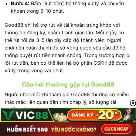
Bước 4:
Bấm “Rút tiền”, hệ thống xử lý và chuyển
khoản trong 5–10 phút.
Good88 chỉ hỗ trợ rút về tài khoản trùng khớp với
thông tin đăng ký, nhằm tránh gian lận. Mỗi ngày có
thể rút tối đa 3–5 lần tùy cấp độ thành viên. Người
chơi nên hoàn thành đủ số vòng cược yêu cầu để hệ
thống duyệt rút tiền nhanh chóng. Trong trường hợp bị
lỗi rút tiền, bạn có thể liên hệ bộ phận CSKH để được
xử lý trong vòng vài phút.
Câu hỏi thường gặp tại Good88
Người chơi mới khi tham gia Good88 thường có nhiều
thắc mắc liên quan đến tính pháp lý, số lượng tài
khoản, bảo mật hay chi phí đăng ký. Dưới đây là những
giải đáp chi tiết từ nhà cái:
Nhà cái Good88 có uy tín không?