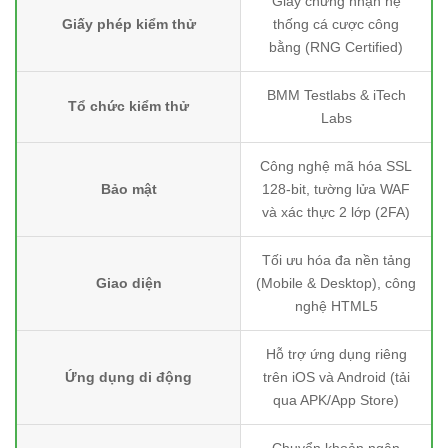
Giấy chứng nhận hệ
Giấy phép kiểm thử
thống cá cược công
bằng (RNG Certified)
BMM Testlabs & iTech
Tổ chức kiểm thử
Labs
Công nghệ mã hóa SSL
Bảo mật
128-bit, tường lửa WAF
và xác thực 2 lớp (2FA)
Tối ưu hóa đa nền tảng
Giao diện
(Mobile & Desktop), công
nghệ HTML5
Hỗ trợ ứng dụng riêng
Ứng dụng di động
trên iOS và Android (tải
qua APK/App Store)
Chuyển khoản ngân