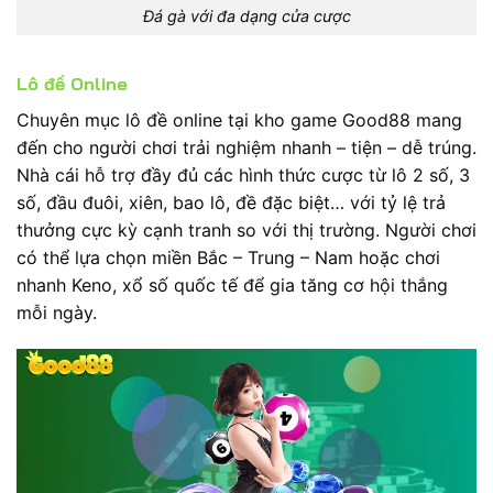
Đá gà với đa dạng cửa cược
Lô đề Online
Chuyên mục lô đề online tại kho game Good88 mang
đến cho người chơi trải nghiệm nhanh – tiện – dễ trúng.
Nhà cái hỗ trợ đầy đủ các hình thức cược từ lô 2 số, 3
số, đầu đuôi, xiên, bao lô, đề đặc biệt… với tỷ lệ trả
thưởng cực kỳ cạnh tranh so với thị trường. Người chơi
có thể lựa chọn miền Bắc – Trung – Nam hoặc chơi
nhanh Keno, xổ số quốc tế để gia tăng cơ hội thắng
mỗi ngày.