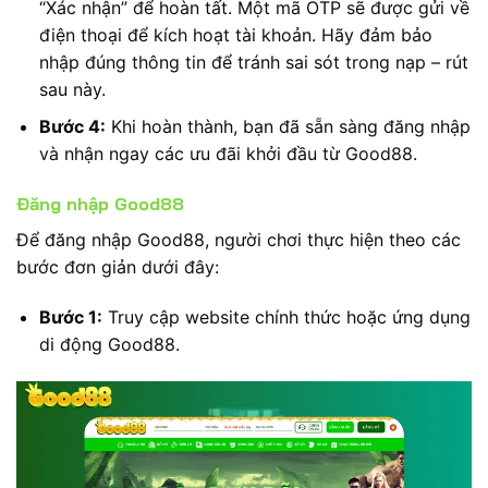
“Xác nhận” để hoàn tất. Một mã OTP sẽ được gửi về
điện thoại để kích hoạt tài khoản. Hãy đảm bảo
nhập đúng thông tin để tránh sai sót trong nạp – rút
sau này.
Bước 4:
Khi hoàn thành, bạn đã sẵn sàng đăng nhập
và nhận ngay các ưu đãi khởi đầu từ Good88.
Đăng nhập Good88
Để đăng nhập Good88, người chơi thực hiện theo các
bước đơn giản dưới đây:
Bước 1:
Truy cập website chính thức hoặc ứng dụng
di động Good88.