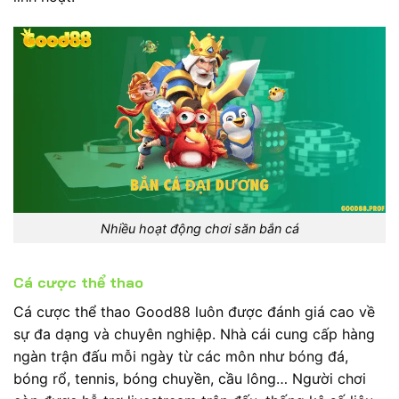
Nhiều hoạt động chơi săn bắn cá
Cá cược thể thao
Cá cược thể thao Good88 luôn được đánh giá cao về
sự đa dạng và chuyên nghiệp. Nhà cái cung cấp hàng
ngàn trận đấu mỗi ngày từ các môn như bóng đá,
bóng rổ, tennis, bóng chuyền, cầu lông… Người chơi