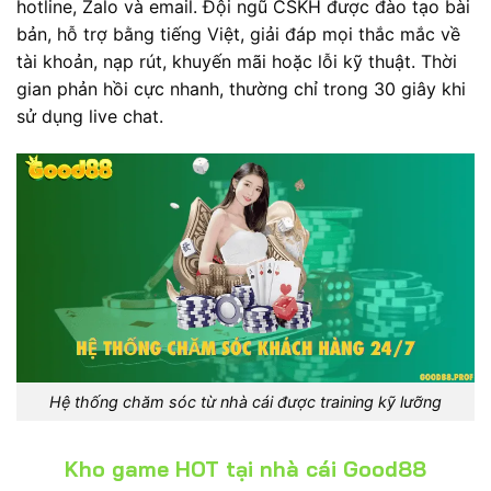
hotline, Zalo và email. Đội ngũ CSKH được đào tạo bài
bản, hỗ trợ bằng tiếng Việt, giải đáp mọi thắc mắc về
tài khoản, nạp rút, khuyến mãi hoặc lỗi kỹ thuật. Thời
gian phản hồi cực nhanh, thường chỉ trong 30 giây khi
sử dụng live chat.
Hệ thống chăm sóc từ nhà cái được training kỹ lưỡng
Kho game HOT tại nhà cái Good88