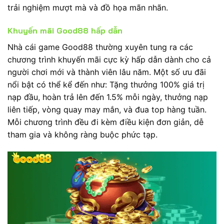
trải nghiệm mượt mà và đồ họa mãn nhãn.
Khuyến mãi Good88 hấp dẫn
Nhà cái game Good88 thường xuyên tung ra các
chương trình khuyến mãi cực kỳ hấp dẫn dành cho cả
người chơi mới và thành viên lâu năm. Một số ưu đãi
nổi bật có thể kể đến như: Tặng thưởng 100% giá trị
nạp đầu, hoàn trả lên đến 1.5% mỗi ngày, thưởng nạp
liên tiếp, vòng quay may mắn, và đua top hàng tuần.
Mỗi chương trình đều đi kèm điều kiện đơn giản, dễ
tham gia và không ràng buộc phức tạp.