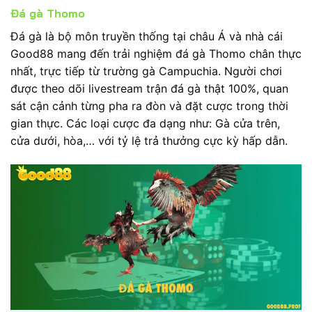
Đá gà Thomo
Đá gà là bộ môn truyền thống tại châu Á và nhà cái
Good88 mang đến trải nghiệm đá gà Thomo chân thực
nhất, trực tiếp từ trường gà Campuchia. Người chơi
được theo dõi livestream trận đá gà thật 100%, quan
sát cận cảnh từng pha ra đòn và đặt cược trong thời
gian thực. Các loại cược đa dạng như: Gà cửa trên,
cửa dưới, hòa,… với tỷ lệ trả thưởng cực kỳ hấp dẫn.