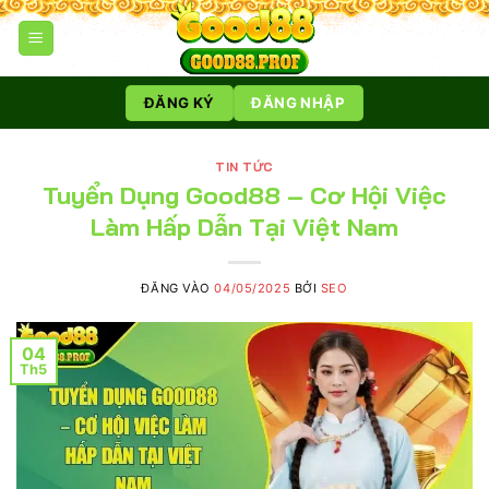
Bỏ
qua
nội
dung
ĐĂNG KÝ
ĐĂNG NHẬP
TIN TỨC
Tuyển Dụng Good88 – Cơ Hội Việc
Làm Hấp Dẫn Tại Việt Nam
ĐĂNG VÀO
04/05/2025
BỞI
SEO
04
Th5