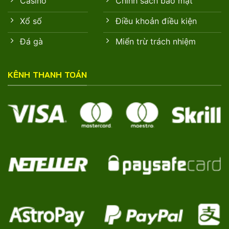
Casino
Chính sách bảo mật
Xổ số
Điều khoản điều kiện
Đá gà
Miển trừ trách nhiệm
KÊNH THANH TOÁN