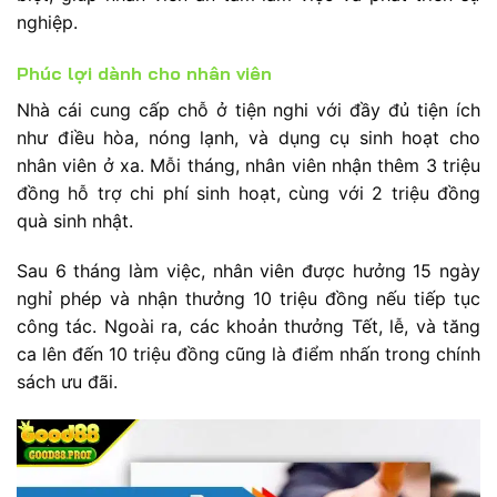
nghiệp.
Phúc lợi dành cho nhân viên
Nhà cái cung cấp chỗ ở tiện nghi với đầy đủ tiện ích
như điều hòa, nóng lạnh, và dụng cụ sinh hoạt cho
nhân viên ở xa. Mỗi tháng, nhân viên nhận thêm 3 triệu
đồng hỗ trợ chi phí sinh hoạt, cùng với 2 triệu đồng
quà sinh nhật.
Sau 6 tháng làm việc, nhân viên được hưởng 15 ngày
nghỉ phép và nhận thưởng 10 triệu đồng nếu tiếp tục
công tác. Ngoài ra, các khoản thưởng Tết, lễ, và tăng
ca lên đến 10 triệu đồng cũng là điểm nhấn trong chính
sách ưu đãi.