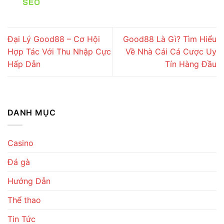
SEO
Đại Lý Good88 – Cơ Hội
Good88 Là Gì? Tìm Hiểu
Hợp Tác Với Thu Nhập Cực
Về Nhà Cái Cá Cược Uy
Hấp Dẫn
Tín Hàng Đầu
DANH MỤC
Casino
Đá gà
Hướng Dẫn
Thể thao
Tin Tức