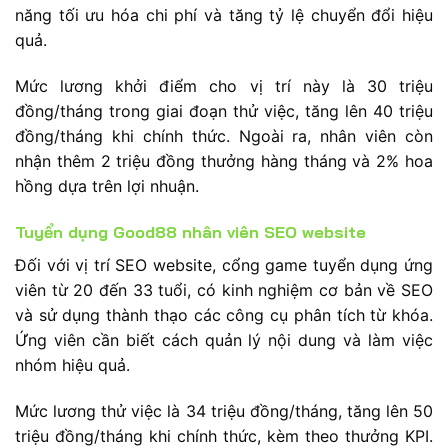
năng tối ưu hóa chi phí và tăng tỷ lệ chuyển đổi hiệu
quả.
Mức lương khởi điểm cho vị trí này là 30 triệu
đồng/tháng trong giai đoạn thử việc, tăng lên 40 triệu
đồng/tháng khi chính thức. Ngoài ra, nhân viên còn
nhận thêm 2 triệu đồng thưởng hàng tháng và 2% hoa
hồng dựa trên lợi nhuận.
Tuyển dụng Good88 nhân viên SEO website
Đối với vị trí SEO website, cổng game tuyển dụng ứng
viên từ 20 đến 33 tuổi, có kinh nghiệm cơ bản về SEO
và sử dụng thành thạo các công cụ phân tích từ khóa.
Ứng viên cần biết cách quản lý nội dung và làm việc
nhóm hiệu quả.
Mức lương thử việc là 34 triệu đồng/tháng, tăng lên 50
triệu đồng/tháng khi chính thức, kèm theo thưởng KPI.