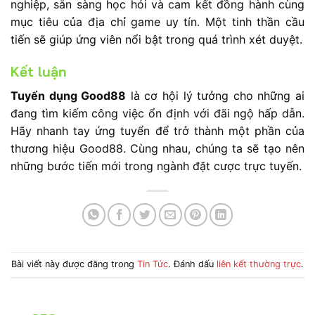
nghiệp, sẵn sàng học hỏi và cam kết đồng hành cùng
mục tiêu của địa chỉ game uy tín. Một tinh thần cầu
tiến sẽ giúp ứng viên nổi bật trong quá trình xét duyệt.
Kết luận
Tuyển dụng Good88
là cơ hội lý tưởng cho những ai
đang tìm kiếm công việc ổn định với đãi ngộ hấp dẫn.
Hãy nhanh tay ứng tuyển để trở thành một phần của
thương hiệu Good88. Cùng nhau, chúng ta sẽ tạo nên
những bước tiến mới trong ngành đặt cược trực tuyến.
Bài viết này được đăng trong
Tin Tức
. Đánh dấu
liên kết thường trực
.