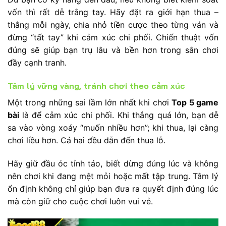
vốn thì rất dễ trắng tay. Hãy đặt ra giới hạn thua –
thắng mỗi ngày, chia nhỏ tiền cược theo từng ván và
đừng “tất tay” khi cảm xúc chi phối. Chiến thuật vốn
đúng sẽ giúp bạn trụ lâu và bền hơn trong sân chơi
đầy cạnh tranh.
Tâm lý vững vàng, tránh chơi theo cảm xúc
Một trong những sai lầm lớn nhất khi chơi
Top 5 game
bài
là để cảm xúc chi phối. Khi thắng quá lớn, bạn dễ
sa vào vòng xoáy “muốn nhiều hơn”; khi thua, lại càng
chơi liều hơn. Cả hai đều dẫn đến thua lỗ.
Hãy giữ đầu óc tỉnh táo, biết dừng đúng lúc và không
nên chơi khi đang mệt mỏi hoặc mất tập trung. Tâm lý
ổn định không chỉ giúp bạn đưa ra quyết định đúng lúc
mà còn giữ cho cuộc chơi luôn vui vẻ.