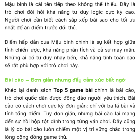
Mậu binh là cái tên tiếp theo không thể thiếu. Đây là
trò chơi đòi hỏi khả năng tư duy logic cực kỳ cao.
Người chơi cần biết cách sắp xếp bài sao cho tối ưu
nhất để ăn điểm trước đối thủ.
Điểm hấp dẫn của Mậu binh chính là sự kết hợp giữa
tính chiến lược, khả năng phân tích và cả sự may mắn.
Những ai có tư duy nhạy bén, khả năng tính toán cao
sẽ rất phù hợp với trò chơi này.
Bài cào – Đơn giản nhưng đầy cảm xúc bất ngờ
Khép lại danh sách
Top 5 game bài
chính là bài cào,
trò chơi quốc dân được đông đảo người yêu thích. Bài
cào có cách chơi cực kỳ đơn giản: chỉ với ba lá bài và
tính tổng điểm. Tuy đơn giản, nhưng bài cào lại mang
đến sự hồi hộp tột đỉnh trong từng ván chơi. Đây cũng
là lý do bài cào luôn chiếm một vị trí vững chắc trong
lòng cộng đồng game thủ.