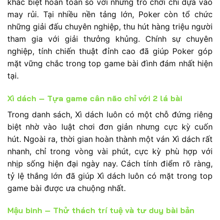
khác biệt hoàn toàn so với những trò chơi chỉ dựa vào
may rủi. Tại nhiều nền tảng lớn, Poker còn tổ chức
những giải đấu chuyên nghiệp, thu hút hàng triệu người
tham gia với giải thưởng khủng. Chính sự chuyên
nghiệp, tính chiến thuật đỉnh cao đã giúp Poker góp
mặt vững chắc trong top game bài đình đám nhất hiện
tại.
Xì dách – Tựa game cân não chỉ với 2 lá bài
Trong danh sách, Xì dách luôn có một chỗ đứng riêng
biệt nhờ vào luật chơi đơn giản nhưng cực kỳ cuốn
hút. Ngoài ra, thời gian hoàn thành một ván Xì dách rất
nhanh, chỉ trong vòng vài phút, cực kỳ phù hợp với
nhịp sống hiện đại ngày nay. Cách tính điểm rõ ràng,
tỷ lệ thắng lớn đã giúp Xì dách luôn có mặt trong top
game bài được ưa chuộng nhất.
Mậu binh – Thử thách trí tuệ và tư duy bài bản