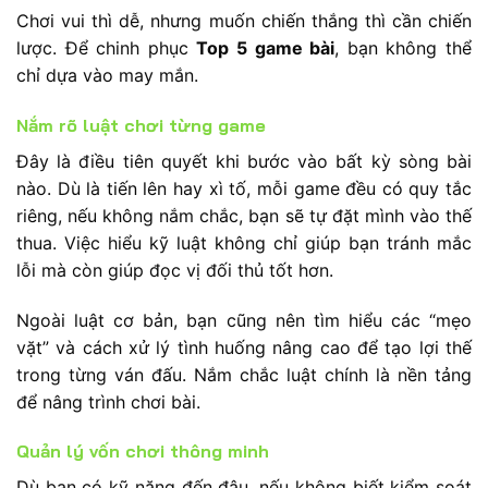
Chơi vui thì dễ, nhưng muốn chiến thắng thì cần chiến
lược. Để chinh phục
Top 5 game bài
, bạn không thể
chỉ dựa vào may mắn.
Nắm rõ luật chơi từng game
Đây là điều tiên quyết khi bước vào bất kỳ sòng bài
nào. Dù là tiến lên hay xì tố, mỗi game đều có quy tắc
riêng, nếu không nắm chắc, bạn sẽ tự đặt mình vào thế
thua. Việc hiểu kỹ luật không chỉ giúp bạn tránh mắc
lỗi mà còn giúp đọc vị đối thủ tốt hơn.
Ngoài luật cơ bản, bạn cũng nên tìm hiểu các “mẹo
vặt” và cách xử lý tình huống nâng cao để tạo lợi thế
trong từng ván đấu. Nắm chắc luật chính là nền tảng
để nâng trình chơi bài.
Quản lý vốn chơi thông minh
Dù bạn có kỹ năng đến đâu, nếu không biết kiểm soát