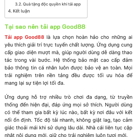
Quà tặng độc quyền khi tải app
Kết luận
Tại sao nên tải app Good88
Tải app Good88
là lựa chọn hoàn hảo cho những ai
yêu thích giải trí trực tuyến chất lượng. Ứng dụng cung
cấp giao diện mượt mà, giúp người dùng dễ dàng thao
tác trong vài bước. Hệ thống bảo mật cao cấp đảm
bảo thông tin cá nhân luôn được bảo vệ an toàn. Mọi
trải nghiệm trên nền tảng đều được tối ưu hóa để
mang lại sự tiện lợi tối đa.
Ứng dụng hỗ trợ nhiều trò chơi đa dạng, từ truyền
thống đến hiện đại, đáp ứng mọi sở thích. Người dùng
có thể tham gia bất kỳ lúc nào, bất kỳ nơi đâu với kết
nối ổn định. Tốc độ tải nhanh, không giật lag, tạo cảm
giác thoải mái khi sử dụng lâu dài. Nhà cái liên tục cập
nhật nội dung mới, giữ cho trải nghiệm luôn tươi mới.