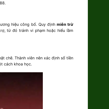
88.
thương hiệu công bố. Quy định
miễn trừ
rợ, từ đó tránh vi phạm hoặc hiểu lầm
ặt chẽ. Thành viên nên xác định số tiền
ột cách khoa học.