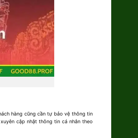
khách hàng cũng cần tự bảo vệ thông tin
xuyên cập nhật thông tin cá nhân theo