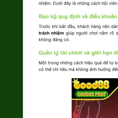
nhiệm. Dưới đây là những cách hội viên
Đọc kỹ quy định và điều khoản
Trước khi bắt đầu, khách hàng nên dà
trách nhiệm
giúp người chơi nắm rõ q
không đáng có.
Quản lý tài chính và giới hạn 
Một trong những cách hiệu quả để tự bả
có thể chi tiêu mà không ảnh hưởng đế