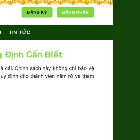
ĐĂNG KÝ
ĐĂNG NHẬP
N
TIN TỨC
 Định Cần Biết
à cái. Chính sách này không chỉ bảo vệ
 quy định cho thành viên nắm rõ và tham