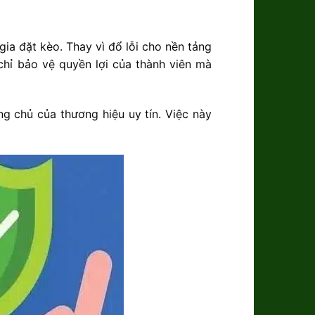
ia đặt kèo. Thay vì đổ lỗi cho nền tảng
 chỉ bảo vệ quyền lợi của thành viên mà
g chủ của thương hiệu uy tín. Việc này