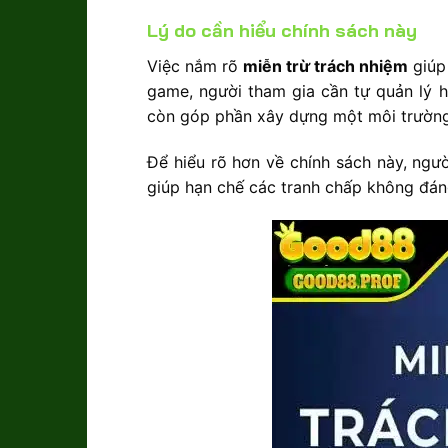
Lý do cần hiểu chính sách này
Việc nắm rõ
miễn trừ trách nhiệm
giúp 
game, người tham gia cần tự quản lý hà
còn góp phần xây dựng một môi trường
Để hiểu rõ hơn về chính sách này, ngư
giúp hạn chế các tranh chấp không đán