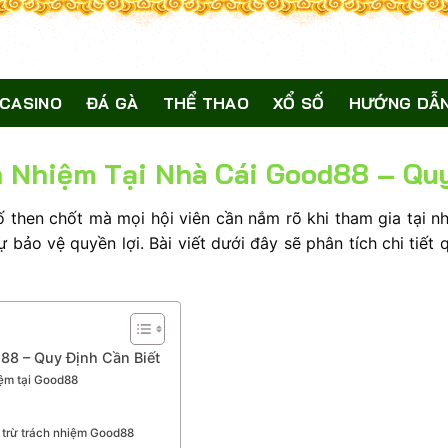
CASINO
ĐÁ GÀ
THỂ THAO
XỔ SỐ
HƯỚNG DẪ
h Nhiệm Tại Nhà Cái Good88 – Quy
 then chốt mà mọi hội viên cần nắm rõ khi tham gia tại nh
 bảo vệ quyền lợi. Bài viết dưới đây sẽ phân tích chi tiết
88 – Quy Định Cần Biết
iệm tại Good88
 trừ trách nhiệm Good88