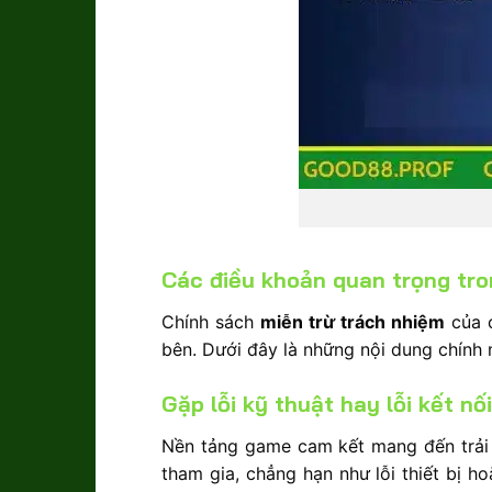
Các điều khoản quan trọng tr
Chính sách
miễn trừ trách nhiệm
của c
bên. Dưới đây là những nội dung chính m
Gặp lỗi kỹ thuật hay lỗi kết nối
Nền tảng game cam kết mang đến trải 
tham gia, chẳng hạn như lỗi thiết bị 