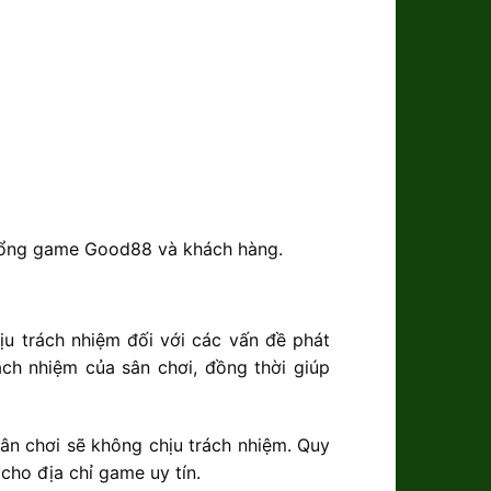
a cổng game Good88 và khách hàng.
u trách nhiệm đối với các vấn đề phát
ách nhiệm của sân chơi, đồng thời giúp
sân chơi sẽ không chịu trách nhiệm. Quy
cho địa chỉ game uy tín.