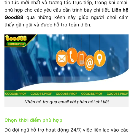
tin tức mới nhất và tương tác trực tiếp, trong khi email
phù hợp cho các yêu cầu cần trình bày chi tiết.
Liên hệ
Good88
qua những kênh này giúp người chơi cảm
thấy gần gũi và được hỗ trợ toàn diện.
Nhận hỗ trợ qua email với phản hồi chi tiết
Chọn thời điểm phù hợp
Dù đội ngũ hỗ trợ hoạt động 24/7, việc liên lạc vào các