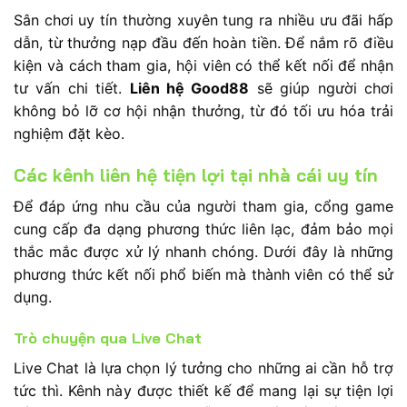
Sân chơi uy tín thường xuyên tung ra nhiều ưu đãi hấp
dẫn, từ thưởng nạp đầu đến hoàn tiền. Để nắm rõ điều
kiện và cách tham gia, hội viên có thể kết nối để nhận
tư vấn chi tiết.
Liên hệ Good88
sẽ giúp người chơi
không bỏ lỡ cơ hội nhận thưởng, từ đó tối ưu hóa trải
nghiệm đặt kèo.
Các kênh liên hệ tiện lợi tại nhà cái uy tín
Để đáp ứng nhu cầu của người tham gia, cổng game
cung cấp đa dạng phương thức liên lạc, đảm bảo mọi
thắc mắc được xử lý nhanh chóng. Dưới đây là những
phương thức kết nối phổ biến mà thành viên có thể sử
dụng.
Trò chuyện qua Live Chat
Live Chat là lựa chọn lý tưởng cho những ai cần hỗ trợ
tức thì. Kênh này được thiết kế để mang lại sự tiện lợi