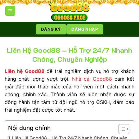
Bỏ
qua
nội
dung
ĐĂNG KÝ
ĐĂNG NHẬP
Liên Hệ Good88 – Hỗ Trợ 24/7 Nhanh
Chóng, Chuyên Nghiệp
Liên hệ Good88
để trải nghiệm dịch vụ hỗ trợ khách
hàng chất lượng vượt trội.
Nhà cái Good88
cam kết
giải đáp mọi thắc mắc của hội viên một cách nhanh
chóng, chính xác. Thành viên sẽ luôn nhận được sự
đồng hành tận tâm từ đội ngũ hỗ trợ CSKH, đảm bảo
trải nghiệm đặt cược tốt nhất.
Nội dung chính
Liên Hệ Good88 – Hỗ Trợ 24/7 Nhanh Chóng, Chuyên