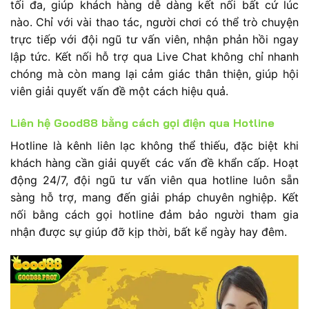
tối đa, giúp khách hàng dễ dàng kết nối bất cứ lúc
nào. Chỉ với vài thao tác, người chơi có thể trò chuyện
trực tiếp với đội ngũ tư vấn viên, nhận phản hồi ngay
lập tức. Kết nối hỗ trợ qua Live Chat không chỉ nhanh
chóng mà còn mang lại cảm giác thân thiện, giúp hội
viên giải quyết vấn đề một cách hiệu quả.
Liên hệ Good88 bằng cách gọi điện qua Hotline
Hotline là kênh liên lạc không thể thiếu, đặc biệt khi
khách hàng cần giải quyết các vấn đề khẩn cấp. Hoạt
động 24/7, đội ngũ tư vấn viên qua hotline luôn sẵn
sàng hỗ trợ, mang đến giải pháp chuyên nghiệp. Kết
nối bằng cách gọi hotline đảm bảo người tham gia
nhận được sự giúp đỡ kịp thời, bất kể ngày hay đêm.