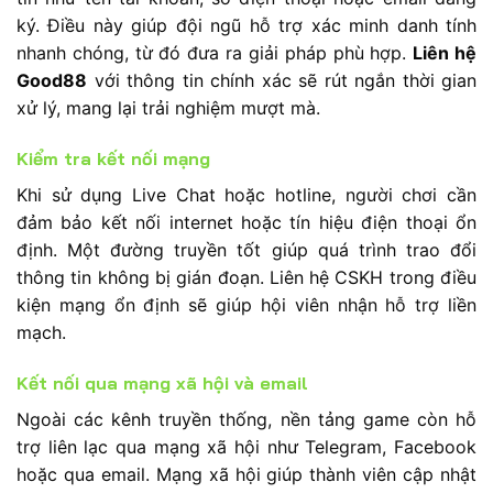
ký. Điều này giúp đội ngũ hỗ trợ xác minh danh tính
nhanh chóng, từ đó đưa ra giải pháp phù hợp.
Liên hệ
Good88
với thông tin chính xác sẽ rút ngắn thời gian
xử lý, mang lại trải nghiệm mượt mà.
Kiểm tra kết nối mạng
Khi sử dụng Live Chat hoặc hotline, người chơi cần
đảm bảo kết nối internet hoặc tín hiệu điện thoại ổn
định. Một đường truyền tốt giúp quá trình trao đổi
thông tin không bị gián đoạn. Liên hệ CSKH trong điều
kiện mạng ổn định sẽ giúp hội viên nhận hỗ trợ liền
mạch.
Kết nối qua mạng xã hội và email
Ngoài các kênh truyền thống, nền tảng game còn hỗ
trợ liên lạc qua mạng xã hội như Telegram, Facebook
hoặc qua email. Mạng xã hội giúp thành viên cập nhật