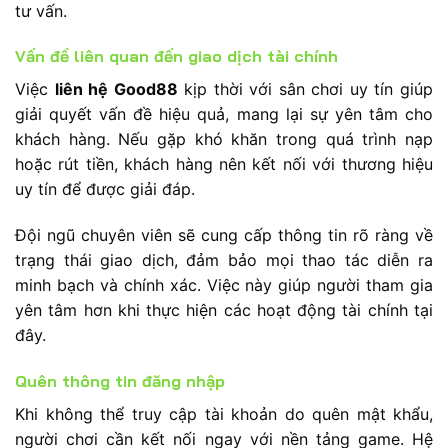
tư vấn.
Vấn đề liên quan đến giao dịch tài chính
Việc
liên hệ Good88
kịp thời với sân chơi uy tín giúp
giải quyết vấn đề hiệu quả, mang lại sự yên tâm cho
khách hàng. Nếu gặp khó khăn trong quá trình nạp
hoặc rút tiền, khách hàng nên kết nối với thương hiệu
uy tín để được giải đáp.
Đội ngũ chuyên viên sẽ cung cấp thông tin rõ ràng về
trạng thái giao dịch, đảm bảo mọi thao tác diễn ra
minh bạch và chính xác. Việc này giúp người tham gia
yên tâm hơn khi thực hiện các hoạt động tài chính tại
đây.
Quên thông tin đăng nhập
Khi không thể truy cập tài khoản do quên mật khẩu,
người chơi cần kết nối ngay với nền tảng game. Hệ