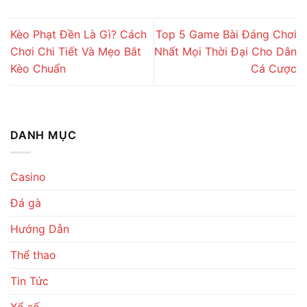
Kèo Phạt Đền Là Gì? Cách
Top 5 Game Bài Đáng Chơi
Chơi Chi Tiết Và Mẹo Bắt
Nhất Mọi Thời Đại Cho Dân
Kèo Chuẩn
Cá Cược
DANH MỤC
Casino
Đá gà
Hướng Dẫn
Thể thao
Tin Tức
Xổ số