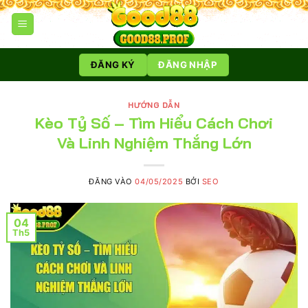
Bỏ
qua
nội
dung
ĐĂNG KÝ
ĐĂNG NHẬP
HƯỚNG DẪN
Kèo Tỷ Số – Tìm Hiểu Cách Chơi
Và Linh Nghiệm Thắng Lớn
ĐĂNG VÀO
04/05/2025
BỞI
SEO
04
Th5