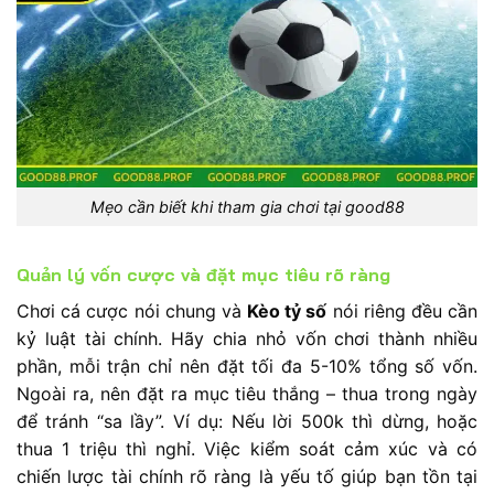
Mẹo cần biết khi tham gia chơi tại good88
Quản lý vốn cược và đặt mục tiêu rõ ràng
Chơi cá cược nói chung và
Kèo tỷ số
nói riêng đều cần
kỷ luật tài chính. Hãy chia nhỏ vốn chơi thành nhiều
phần, mỗi trận chỉ nên đặt tối đa 5-10% tổng số vốn.
Ngoài ra, nên đặt ra mục tiêu thắng – thua trong ngày
để tránh “sa lầy”. Ví dụ: Nếu lời 500k thì dừng, hoặc
thua 1 triệu thì nghỉ. Việc kiểm soát cảm xúc và có
chiến lược tài chính rõ ràng là yếu tố giúp bạn tồn tại