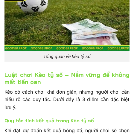
Tổng quan về kèo tỷ số
Luật chơi Kèo tỷ số – Nắm vững để không
mất tiền oan
Kèo có cách chơi khá đơn giản, nhưng người chơi cần
hiểu rõ các quy tắc. Dưới đây là 3 điểm cần đặc biệt
lưu ý.
Quy tắc tính kết quả trong Kèo tỷ số
Khi đặt dự đoán kết quả bóng đá, người chơi sẽ chọn