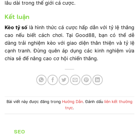
lâu dài trong thế giới cá cược.
Kết luận
Kèo tỷ số
là hình thức cá cược hấp dẫn với tỷ lệ thắng
cao nếu biết cách chơi. Tại Good88, bạn có thể dễ
dàng trải nghiệm kèo với giao diện thân thiện và tỷ lệ
cạnh tranh. Đừng quên áp dụng các kinh nghiệm vừa
chia sẻ để nâng cao cơ hội chiến thắng.
Bài viết này được đăng trong
Hướng Dẫn
. Đánh dấu
liên kết thường
trực
.
SEO