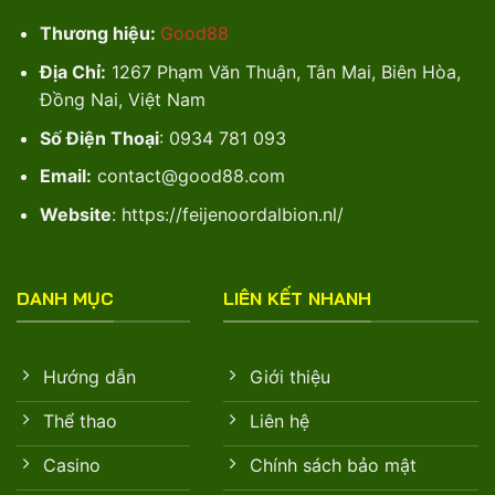
Thương hiệu:
Good88
Địa Chỉ:
1267 Phạm Văn Thuận, Tân Mai, Biên Hòa,
Đồng Nai, Việt Nam
Số Điện Thoại
: 0934 781 093
Email:
contact@good88.com
Website
:
https://feijenoordalbion.nl/
DANH MỤC
LIÊN KẾT NHANH
Hướng dẫn
Giới thiệu
Thể thao
Liên hệ
Casino
Chính sách bảo mật