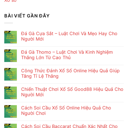
BÀI VIẾT GẦN ĐÂY
Đá Gà Cựa Sắt – Luật Chơi Và Mẹo Hay Cho
Người Mới
Đá Gà Thomo – Luật Chơi Và Kinh Nghiệm
Thắng Lớn Từ Cao Thủ
Công Thức Đánh Xổ Số Online Hiệu Quả Giúp
Tăng Tỉ Lệ Thắng
Chiến Thuật Chơi Xổ Số Good88 Hiệu Quả Cho
Người Mới
Cách Soi Cầu Xổ Số Online Hiệu Quả Cho
Người Chơi
Cách Soi Cầu Baccarat Chuẩn Xác Nhất Cho