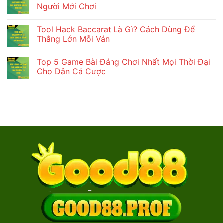
Người Mới Chơi
Tool Hack Baccarat Là Gì? Cách Dùng Để
Thắng Lớn Mỗi Ván
Top 5 Game Bài Đáng Chơi Nhất Mọi Thời Đại
Cho Dân Cá Cược