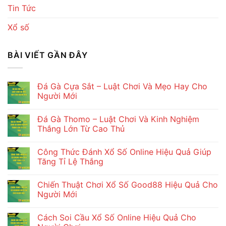
Tin Tức
Xổ số
BÀI VIẾT GẦN ĐÂY
Đá Gà Cựa Sắt – Luật Chơi Và Mẹo Hay Cho
Người Mới
Đá Gà Thomo – Luật Chơi Và Kinh Nghiệm
Thắng Lớn Từ Cao Thủ
Công Thức Đánh Xổ Số Online Hiệu Quả Giúp
Tăng Tỉ Lệ Thắng
Chiến Thuật Chơi Xổ Số Good88 Hiệu Quả Cho
Người Mới
Cách Soi Cầu Xổ Số Online Hiệu Quả Cho