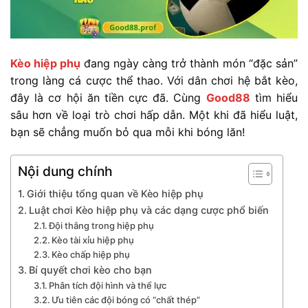
Kèo hiệp phụ
đang ngày càng trở thành món “đặc sản”
trong làng cá cược thể thao. Với dân chơi hệ bắt kèo,
đây là cơ hội ăn tiền cực đã. Cùng
Good88
tìm hiểu
sâu hơn về loại trò chơi hấp dẫn. Một khi đã hiểu luật,
bạn sẽ chẳng muốn bỏ qua mỗi khi bóng lăn!
Nội dung chính
Giới thiệu tổng quan về Kèo hiệp phụ
Luật chơi Kèo hiệp phụ và các dạng cược phổ biến
Đội thắng trong hiệp phụ
Kèo tài xỉu hiệp phụ
Kèo chấp hiệp phụ
Bí quyết chơi kèo cho bạn
Phân tích đội hình và thể lực
Ưu tiên các đội bóng có “chất thép”