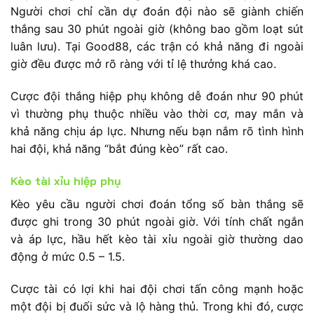
Người chơi chỉ cần dự đoán đội nào sẽ giành chiến
thắng sau 30 phút ngoài giờ (không bao gồm loạt sút
luân lưu). Tại Good88, các trận có khả năng đi ngoài
giờ đều được mở rõ ràng với tỉ lệ thưởng khá cao.
Cược đội thắng hiệp phụ không dễ đoán như 90 phút
vì thường phụ thuộc nhiều vào thời cơ, may mắn và
khả năng chịu áp lực. Nhưng nếu bạn nắm rõ tình hình
hai đội, khả năng “bắt đúng kèo” rất cao.
Kèo tài xỉu hiệp phụ
Kèo yêu cầu người chơi đoán tổng số bàn thắng sẽ
được ghi trong 30 phút ngoài giờ. Với tính chất ngắn
và áp lực, hầu hết kèo tài xỉu ngoài giờ thường dao
động ở mức 0.5 – 1.5.
Cược tài có lợi khi hai đội chơi tấn công mạnh hoặc
một đội bị đuối sức và lộ hàng thủ. Trong khi đó, cược