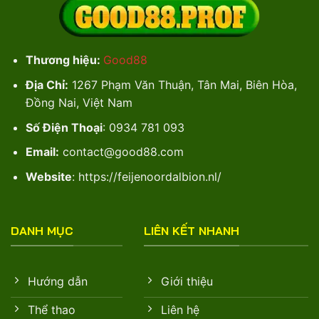
Thương hiệu:
Good88
Địa Chỉ:
1267 Phạm Văn Thuận, Tân Mai, Biên Hòa,
Đồng Nai, Việt Nam
Số Điện Thoại
: 0934 781 093
Email:
contact@good88.com
Website
:
https://feijenoordalbion.nl/
DANH MỤC
LIÊN KẾT NHANH
Hướng dẫn
Giới thiệu
Thể thao
Liên hệ