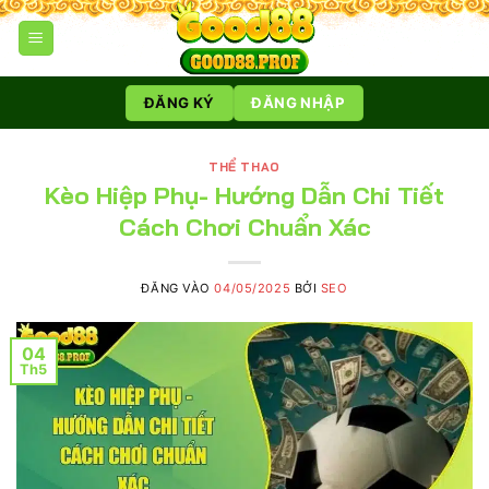
Bỏ
qua
nội
dung
ĐĂNG KÝ
ĐĂNG NHẬP
THỂ THAO
Kèo Hiệp Phụ- Hướng Dẫn Chi Tiết
Cách Chơi Chuẩn Xác
ĐĂNG VÀO
04/05/2025
BỞI
SEO
04
Th5