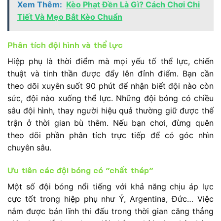
Xem Thêm:
Kèo Phạt Đền Là Gì? Cách Chơi Chi
Tiết Và Mẹo Bắt Kèo Chuẩn
Phân tích đội hình và thể lực
Hiệp phụ là thời điểm mà mọi yếu tố thể lực, chiến
thuật và tinh thần được đẩy lên đỉnh điểm. Bạn cần
theo dõi xuyên suốt 90 phút để nhận biết đội nào còn
sức, đội nào xuống thể lực. Những đội bóng có chiều
sâu đội hình, thay người hiệu quả thường giữ được thế
trận ở thời gian bù thêm. Nếu bạn chơi, đừng quên
theo dõi phần phân tích trực tiếp để có góc nhìn
chuyên sâu.
Ưu tiên các đội bóng có “chất thép”
Một số đội bóng nổi tiếng với khả năng chịu áp lực
cực tốt trong hiệp phụ như Ý, Argentina, Đức… Việc
nắm được bản lĩnh thi đấu trong thời gian căng thẳng