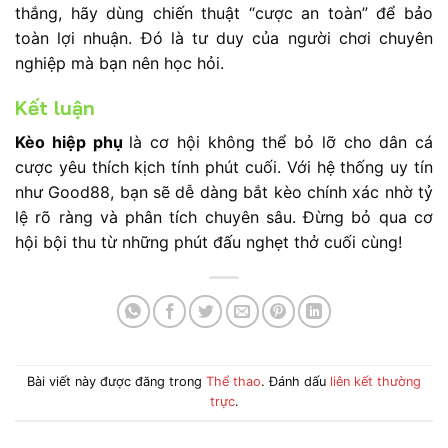
thắng, hãy dùng chiến thuật “cược an toàn” để bảo
toàn lợi nhuận. Đó là tư duy của người chơi chuyên
nghiệp mà bạn nên học hỏi.
Kết luận
Kèo hiệp phụ
là cơ hội không thể bỏ lỡ cho dân cá
cược yêu thích kịch tính phút cuối. Với hệ thống uy tín
như Good88, bạn sẽ dễ dàng bắt kèo chính xác nhờ tỷ
lệ rõ ràng và phân tích chuyên sâu. Đừng bỏ qua cơ
hội bội thu từ những phút đấu nghẹt thở cuối cùng!
Bài viết này được đăng trong
Thể thao
. Đánh dấu
liên kết thường
trực
.