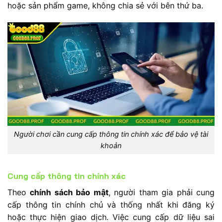
hoặc sản phẩm game, không chia sẻ với bên thứ ba.
Người chơi cần cung cấp thông tin chính xác để bảo vệ tài
khoản
Cung cấp thông tin chính xác
Theo
chính sách bảo mật
, người tham gia phải cung
cấp thông tin chính chủ và thống nhất khi đăng ký
hoặc thực hiện giao dịch. Việc cung cấp dữ liệu sai