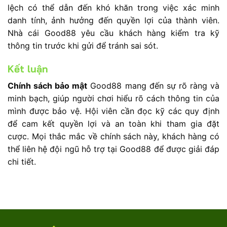
lệch có thể dẫn đến khó khăn trong việc xác minh
danh tính, ảnh hưởng đến quyền lợi của thành viên.
Nhà cái Good88 yêu cầu khách hàng kiểm tra kỹ
thông tin trước khi gửi để tránh sai sót.
Kết luận
Chính sách bảo mật
Good88 mang đến sự rõ ràng và
minh bạch, giúp người chơi hiểu rõ cách thông tin của
mình được bảo vệ. Hội viên cần đọc kỹ các quy định
để cam kết quyền lợi và an toàn khi tham gia đặt
cược. Mọi thắc mắc về chính sách này, khách hàng có
thể liên hệ đội ngũ hỗ trợ tại Good88 để được giải đáp
chi tiết.