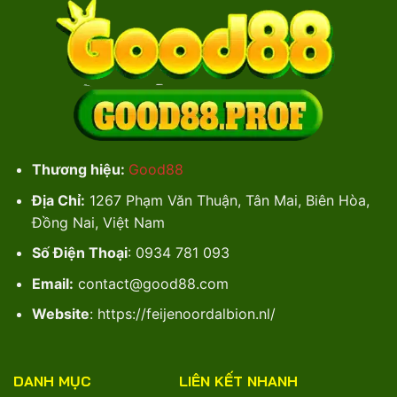
Thương hiệu:
Good88
Địa Chỉ:
1267 Phạm Văn Thuận, Tân Mai, Biên Hòa,
Đồng Nai, Việt Nam
Số Điện Thoại
: 0934 781 093
Email:
contact@good88.com
Website
:
https://feijenoordalbion.nl/
DANH MỤC
LIÊN KẾT NHANH