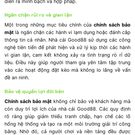
diễn ra minh bạch và hợp pháp.
Ngăn chặn rủi ro và gian lận
Một trong những mục tiêu chính của
chính sách bảo
mật
là ngăn chặn các hành vi lạm dụng hoặc đánh cắp
thông tin cá nhân. Nhà cái Good88 sử dụng các công
nghệ tiên tiến để phát hiện và xử lý kịp thời các hành
vi gian lận, cam kết không xảy ra tình trạng rò rỉ dữ
liệu. Điều này giúp người tham gia yên tâm tập trung
vào các hoạt động đặt kèo mà không lo lắng về vấn
đề an ninh.
Bảo vệ quyền lợi đôi bên
Chính sách bảo mật
không chỉ bảo vệ khách hàng mà
còn duy trì lợi ích của nhà cái Good88. Các quy định
rõ ràng giúp giảm thiểu tranh chấp, hạn chế các lỗ
hổng hệ thống và tạo ra một môi trường giải trí công
bằng. Nhờ đó, cả người chơi và nền tảng đều được