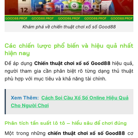
Khám phá về chiến thuật chơi xổ số Good88
Các chiến lược phổ biến và hiệu quả nhất
hiện nay
Để áp dụng
Chiến thuật chơi xổ số Good88
hiệu quả,
người tham gia cần phân biệt rõ từng dạng thủ thuật
phù hợp với mục tiêu và khả năng tài chính.
Xem Thêm:
Cách Soi Cầu Xổ Số Online Hiệu Quả
Cho Người Chơi
Phân tích tần suất lô tô – hiểu sâu để chơi đúng
Một trong những
chiến thuật chơi xổ số Good88
cơ