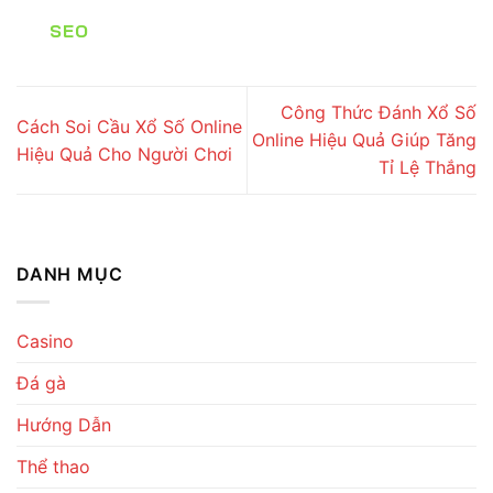
SEO
Công Thức Đánh Xổ Số
Cách Soi Cầu Xổ Số Online
Online Hiệu Quả Giúp Tăng
Hiệu Quả Cho Người Chơi
Tỉ Lệ Thắng
DANH MỤC
Casino
Đá gà
Hướng Dẫn
Thể thao