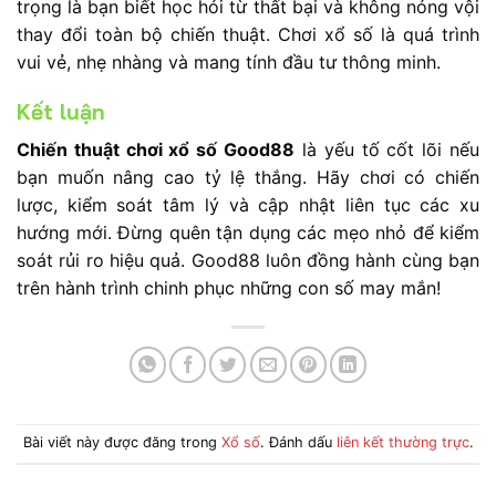
trọng là bạn biết học hỏi từ thất bại và không nóng vội
thay đổi toàn bộ chiến thuật. Chơi xổ số là quá trình
vui vẻ, nhẹ nhàng và mang tính đầu tư thông minh.
Kết luận
Chiến thuật chơi xổ số Good88
là yếu tố cốt lõi nếu
bạn muốn nâng cao tỷ lệ thắng. Hãy chơi có chiến
lược, kiểm soát tâm lý và cập nhật liên tục các xu
hướng mới. Đừng quên tận dụng các mẹo nhỏ để kiểm
soát rủi ro hiệu quả. Good88 luôn đồng hành cùng bạn
trên hành trình chinh phục những con số may mắn!
Bài viết này được đăng trong
Xổ số
. Đánh dấu
liên kết thường trực
.