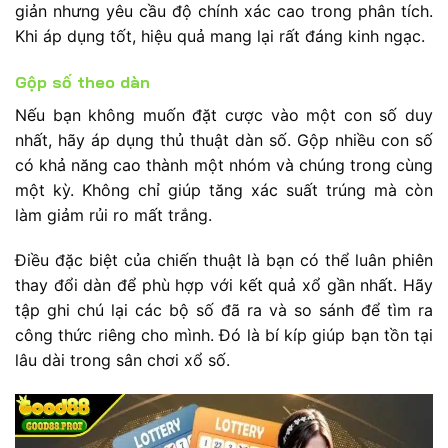
giản nhưng yêu cầu độ chính xác cao trong phân tích.
Khi áp dụng tốt, hiệu quả mang lại rất đáng kinh ngạc.
Gộp số theo dàn
Nếu bạn không muốn đặt cược vào một con số duy
nhất, hãy áp dụng thủ thuật dàn số. Gộp nhiều con số
có khả năng cao thành một nhóm và chúng trong cùng
một kỳ. Không chỉ giúp tăng xác suất trúng mà còn
làm giảm rủi ro mất trắng.
Điều đặc biệt của chiến thuật là bạn có thể luân phiên
thay đổi dàn để phù hợp với kết quả xổ gần nhất. Hãy
tập ghi chú lại các bộ số đã ra và so sánh để tìm ra
công thức riêng cho mình. Đó là bí kíp giúp bạn tồn tại
lâu dài trong sân chơi xổ số.