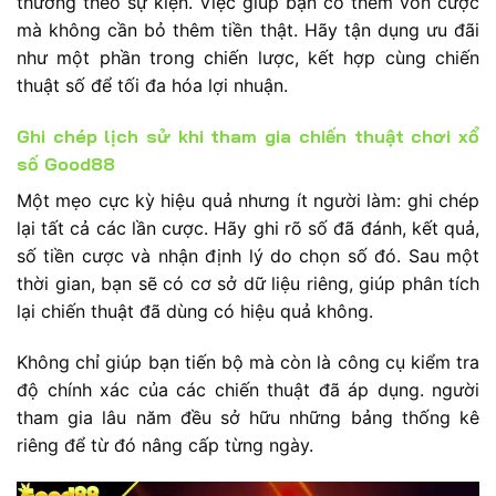
thưởng theo sự kiện. Việc giúp bạn có thêm vốn cược
mà không cần bỏ thêm tiền thật. Hãy tận dụng ưu đãi
như một phần trong chiến lược, kết hợp cùng chiến
thuật số để tối đa hóa lợi nhuận.
Ghi chép lịch sử khi tham gia chiến thuật chơi xổ
số Good88
Một mẹo cực kỳ hiệu quả nhưng ít người làm: ghi chép
lại tất cả các lần cược. Hãy ghi rõ số đã đánh, kết quả,
số tiền cược và nhận định lý do chọn số đó. Sau một
thời gian, bạn sẽ có cơ sở dữ liệu riêng, giúp phân tích
lại chiến thuật đã dùng có hiệu quả không.
Không chỉ giúp bạn tiến bộ mà còn là công cụ kiểm tra
độ chính xác của các chiến thuật đã áp dụng. người
tham gia lâu năm đều sở hữu những bảng thống kê
riêng để từ đó nâng cấp từng ngày.