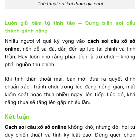
Thủ thuật soi khi tham gia chơi
Luôn giữ tâm lý tỉnh táo – Đừng biến soi cầu
thành gánh nặng
Nhiều người vì quá kỳ vọng vào
cách soi cầu xổ số
online
, nên dễ sa đà, dẫn đến áp lực tài chính và tinh
thần. Hãy luôn nhớ rằng phân tích là trò chơi – không
phải nguồn thu chính.
Khi tinh thần thoải mái, bạn mới đưa ra quyết định
chuẩn xác. Tránh chơi trong lúc đang nóng giận, mất
kiểm soát hoặc thua nhiều ngày liên tiếp. Lúc đó, khả
năng thua sẽ tăng lên gấp nhiều lần.
Kết luận
Cách soi cầu xổ số online
không khó, nhưng đòi hỏi tư
duy chiến thuật và tính kỷ luật cao. Đừng quên chọn