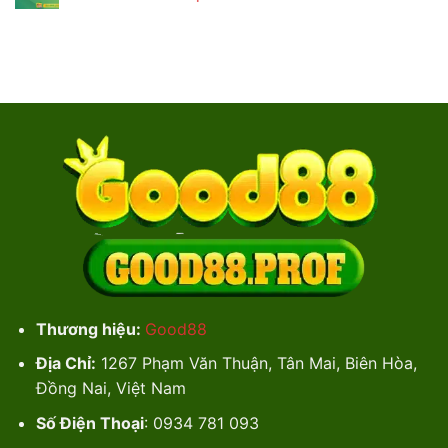
Thương hiệu:
Good88
Địa Chỉ:
1267 Phạm Văn Thuận, Tân Mai, Biên Hòa,
Đồng Nai, Việt Nam
Số Điện Thoại
: 0934 781 093