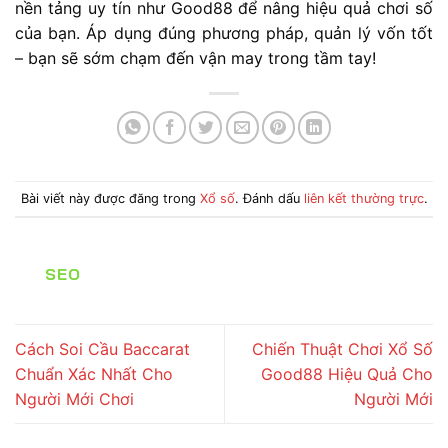
nền tảng uy tín như Good88 để nâng hiệu quả chơi số
của bạn. Áp dụng đúng phương pháp, quản lý vốn tốt
– bạn sẽ sớm chạm đến vận may trong tầm tay!
Bài viết này được đăng trong
Xổ số
. Đánh dấu
liên kết thường trực
.
SEO
Cách Soi Cầu Baccarat
Chiến Thuật Chơi Xổ Số
Chuẩn Xác Nhất Cho
Good88 Hiệu Quả Cho
Người Mới Chơi
Người Mới