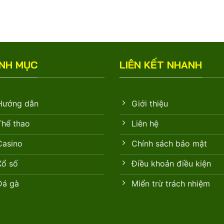
NH MỤC
LIÊN KẾT NHANH
Hướng dẫn
Giới thiệu
Thể thao
Liên hệ
Casino
Chính sách bảo mật
Xổ số
Điều khoản điều kiện
Đá gà
Miển trừ trách nhiệm