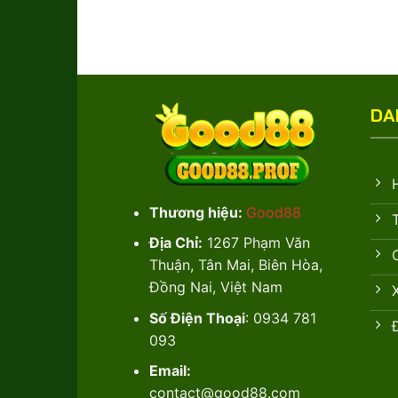
DA
Thương hiệu:
Good88
Địa Chỉ:
1267 Phạm Văn
Thuận, Tân Mai, Biên Hòa,
Đồng Nai, Việt Nam
Số Điện Thoại
: 0934 781
093
Email:
contact@good88.com