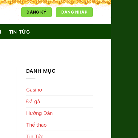
ĐĂNG KÝ
ĐĂNG NHẬP
N
TIN TỨC
DANH MỤC
Casino
Đá gà
Hướng Dẫn
Thể thao
Tin Tức